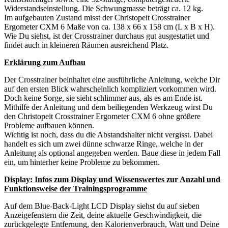
Widerstandseinstellung. Die Schwungmasse beträgt ca. 12 kg.
Im aufgebauten Zustand misst der Christopeit Crosstrainer
Ergometer CXM 6 Maße von ca. 138 x 66 x 158 cm (L x B x H).
Wie Du siehst, ist der Crosstrainer durchaus gut ausgestattet und
findet auch in kleineren Räumen ausreichend Platz.
Erklärung zum Aufbau
Der Crosstrainer beinhaltet eine ausführliche Anleitung, welche Dir
auf den ersten Blick wahrscheinlich kompliziert vorkommen wird.
Doch keine Sorge, sie sieht schlimmer aus, als es am Ende ist.
Mithilfe der Anleitung und dem beiliegenden Werkzeug wirst Du
den Christopeit Crosstrainer Ergometer CXM 6 ohne größere
Probleme aufbauen können.
Wichtig ist noch, dass du die Abstandshalter nicht vergisst. Dabei
handelt es sich um zwei dünne schwarze Ringe, welche in der
Anleitung als optional angegeben werden. Baue diese in jedem Fall
ein, um hinterher keine Probleme zu bekommen.
Display: Infos zum Display und Wissenswertes zur Anzahl und
Funktionsweise der Trainingsprogramme
Auf dem Blue-Back-Light LCD Display siehst du auf sieben
Anzeigefenstern die Zeit, deine aktuelle Geschwindigkeit, die
zurückgelegte Entfernung, den Kalorienverbrauch, Watt und Deine